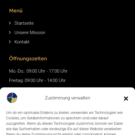
Menü
Startseite
Unsere Mission
Kontakt
Öffnungszeiten
Mo.-Do.: 09:00 Uhr - 17:00 Uhr
Freitag: 09:00 Uhr - 14:00 Uhr
Sa.+So.: Geschlossen
Zustimmung verwalten
Anschrift
Um dir ein optimales Erlebnis zu bieten, verwenden wir Technologien wie
Königstr. 57, 47051 Duisburg
Cookies, um Geräteinformationen zu speichern und/oder darauf
zuzugreifen. Wenn du diesen Technologien zustimmst, können wir Daten
(0203) 70 90 8660
wie das Surfverhalten oder eindeutige IDs auf dieser Website verarbeiten.
Wenn du deine Zustimmung nicht erteilst oder zurückziehst, können