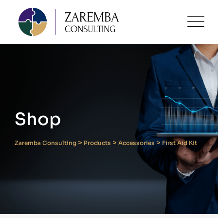
Skip
to
content
Shop
>
>
>
Zaremba Consulting
Products
Accessories
First Aid Kit