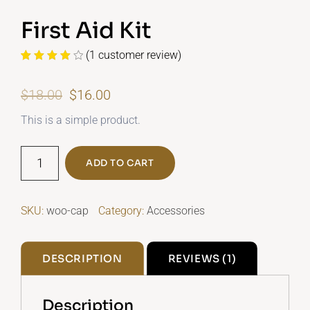
First Aid Kit
(
1
customer review)
Rated
1
4.00
out
Original
Current
$
18.00
$
16.00
of 5
based on
price
price
customer
This is a simple product.
rating
was:
is:
First
$18.00.
$16.00.
ADD TO CART
Aid
Kit
quantity
SKU:
woo-cap
Category:
Accessories
DESCRIPTION
REVIEWS (1)
Description